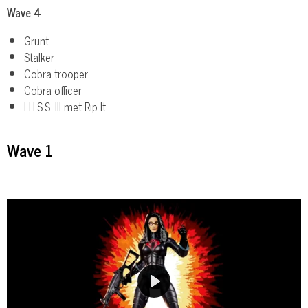
Wave 4
Grunt
Stalker
Cobra trooper
Cobra officer
H.I.S.S. III met Rip It
Wave 1
P