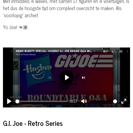
Met inmiddels 4 waves, met samen 17 figuren en 4 voertuigen, is
het dus de hoogste tijd om compleet overzicht te maken. Als
"voorlopig" archief.
Yo Joe! 👊🏽
P
l
a
01:17
P
M
E
y
l
u
n
G.I. Joe - Retro Series
a
t
t
y
e
e