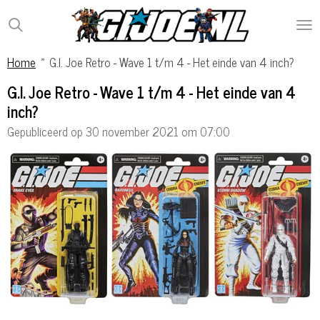
Ga
direct
naar
Home
»
G.I. Joe Retro - Wave 1 t/m 4 - Het einde van 4 inch?
de
hoofdinhoud
G.I. Joe Retro - Wave 1 t/m 4 - Het einde van 4
inch?
Gepubliceerd op 30 november 2021 om 07:00