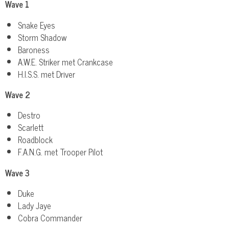
Wave 1
r
Snake Eyes
f
Storm Shadow
u
Baroness
l
A.W.E. Striker met Crankcase
l
H.I.S.S. met Driver
s
Wave 2
c
r
Destro
e
Scarlett
e
Roadblock
n
F.A.N.G. met Trooper Pilot
Wave 3
Duke
Lady Jaye
Cobra Commander