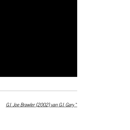
G.I. Joe Brawler (2002) van G.I. Gary
»