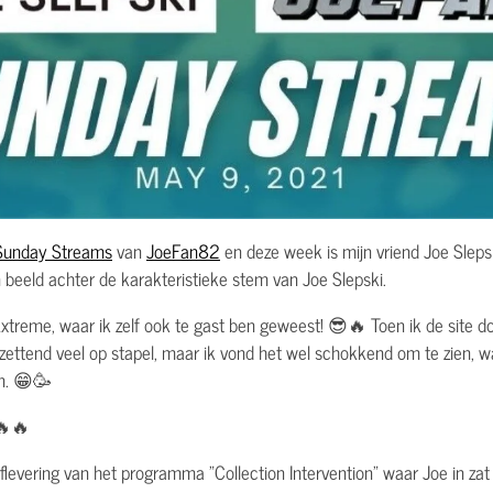
Sunday Streams
van
JoeFan82
en deze week is mijn vriend Joe Sleps
eeld achter de karakteristieke stem van Joe Slepski.
Extreme, waar ik zelf ook te gast ben geweest! 😎🔥 Toen ik de site doo
ntzettend veel op stapel, maar ik vond het wel schokkend om te zien, w
en. 😁🥳
🔥🔥
evering van het programma "Collection Intervention" waar Joe in zat e