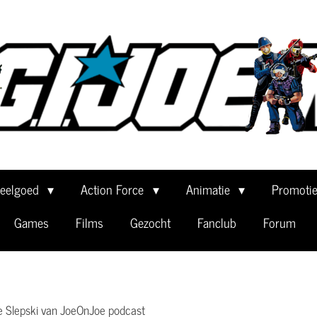
eelgoed
Action Force
Animatie
Promoti
Games
Films
Gezocht
Fanclub
Forum
 Slepski van JoeOnJoe podcast