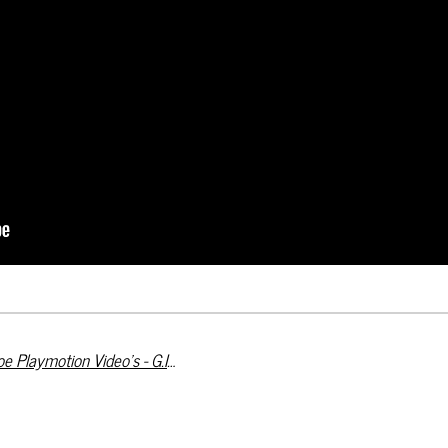
The Renegades/Slaughterhouse - G.I. Joe Playmotion Video's - G.I. Joburg (Artwork)