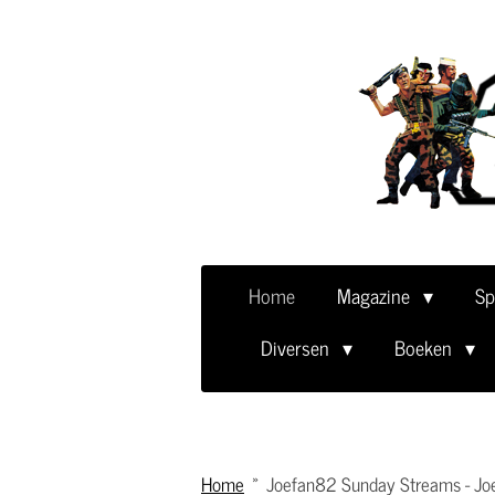
Ga
direct
naar
de
hoofdinhoud
Home
Magazine
Sp
Diversen
Boeken
Home
»
Joefan82 Sunday Streams - Joe