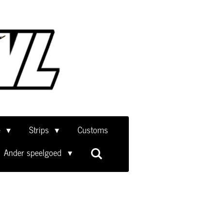
e
Strips
Customs
Ander speelgoed