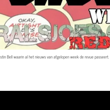
n Bell waarin al het nieuws van afgelopen week de revue passeert. Erg