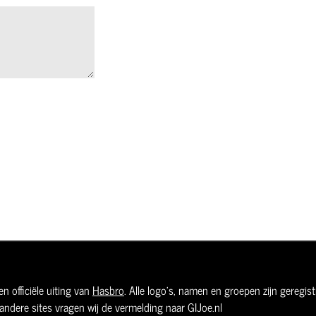
n officiële uiting van
Hasbro
. Alle logo's, namen en groepen zijn geregi
andere sites vragen wij de vermelding naar GIJoe.nl