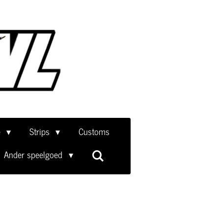
e
Strips
Customs
Ander speelgoed