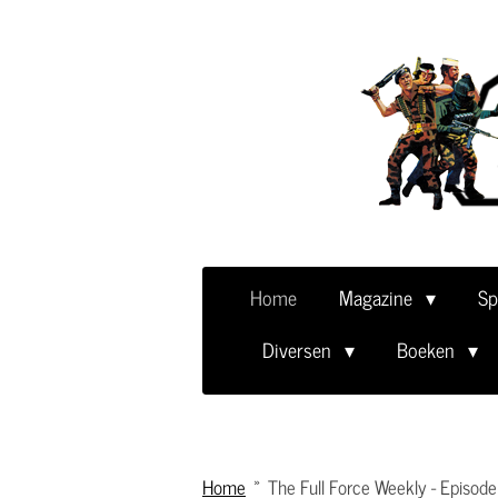
Ga
direct
naar
de
hoofdinhoud
Home
Magazine
Sp
Diversen
Boeken
Home
»
The Full Force Weekly - Episode