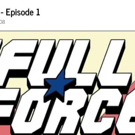
- Episode 1
:08