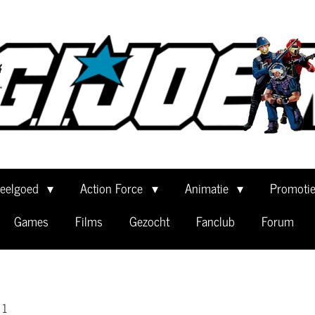
eelgoed
Action Force
Animatie
Promoti
Games
Films
Gezocht
Fanclub
Forum
 1