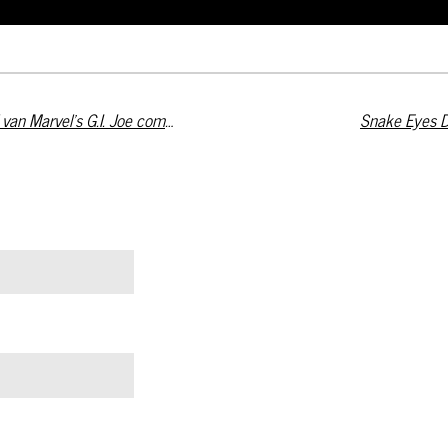
"After Action Report" Kickstarter - Bijbel van Marvel's G.I. Joe comics
Snake Eyes D