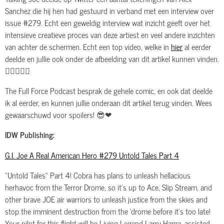
Sanchez die hij hen had gestuurd in verband met een interview over
issue #279. Echt een geweldig interview wat inzicht geeft over het
intensieve creatieve proces van deze artiest en veel andere inzichten
van achter de schermen. Echt een top video, welke in
hier
al eerder
deelde en jullie ook onder de afbeelding van dit artikel kunnen vinden.
👌🏽🔥🔥🔥
The Full Force Podcast besprak de gehele comic, en ook dat deelde
ik al eerder, en kunnen jullie onderaan dit artikel terug vinden. Wees
gewaarschuwd voor spoilers! 😎❤
IDW Publishing:
G.I. Joe A Real American Hero #279 Untold Tales Part 4
“Untold Tales” Part 4! Cobra has plans to unleash hellacious
herhavoc from the Terror Drome, so it’s up to Ace, Slip Stream, and
other brave JOE air warriors to unleash justice from the skies and
stop the imminent destruction from the ‘drome before it’s too late!
Your pilot for this flight will be Living Legend Larry Hama, assisted