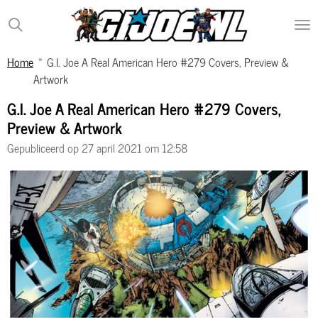
Ga
direct
naar
Home
»
G.I. Joe A Real American Hero #279 Covers, Preview &
de
Artwork
hoofdinhoud
G.I. Joe A Real American Hero #279 Covers,
Preview & Artwork
Gepubliceerd op 27 april 2021 om 12:58