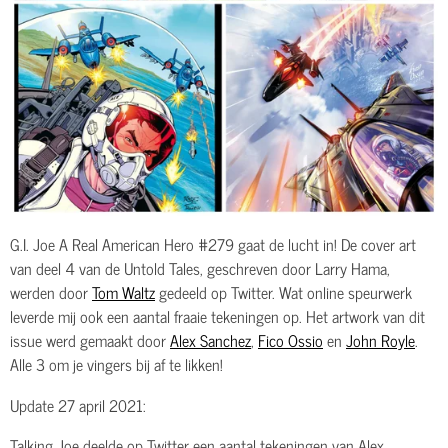
G.I. Joe A Real American Hero #279 gaat de lucht in! De cover art
van deel 4 van de Untold Tales, geschreven door Larry Hama,
werden door
Tom Waltz
gedeeld op Twitter. Wat online speurwerk
leverde mij ook een aantal fraaie tekeningen op. Het artwork van dit
issue werd gemaakt door
Alex Sanchez
,
Fico Ossio
en
John Royle
.
Alle 3 om je vingers bij af te likken!
Update 27 april 2021:
Talking Joe deelde op Twitter een aantal tekeningen van Alex