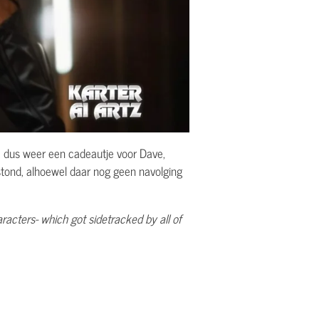
, dus weer een cadeautje voor Dave,
stond, alhoewel daar nog geen navolging
racters- which got sidetracked by all of