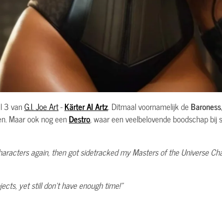
el 3 van
G.I. Joe Art
-
Kärter AI Artz
. Ditmaal voornamelijk de
Baroness
ten. Maar ook nog een
Destro
, waar een veelbelovende boodschap bij 
characters again, then got sidetracked my Masters of the Universe Cha
ects, yet still don't have enough time!"