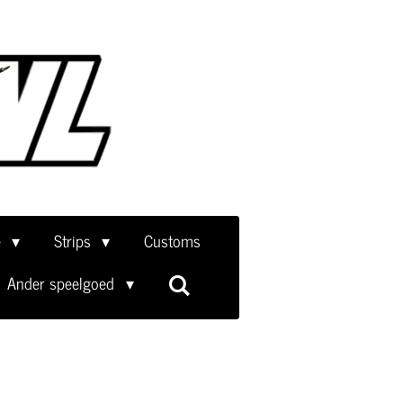
e
Strips
Customs
Ander speelgoed