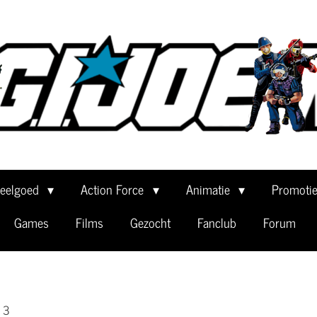
eelgoed
Action Force
Animatie
Promoti
Games
Films
Gezocht
Fanclub
Forum
l 3