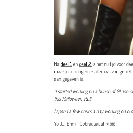
Na
deel 1
en
deel 2
is het nu tijd voor de
maar jullie mogen er allemaal van genie
aan gegeven is.
"I started working on a bunch of GI Joe 
this Halloween stuff.
I spend a few hours a day working on proj
Yo J.... Ehm... Cobraaaaaa! 👊🏽