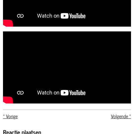
«
Vorige
Volgende
»
Reactie plaatsen