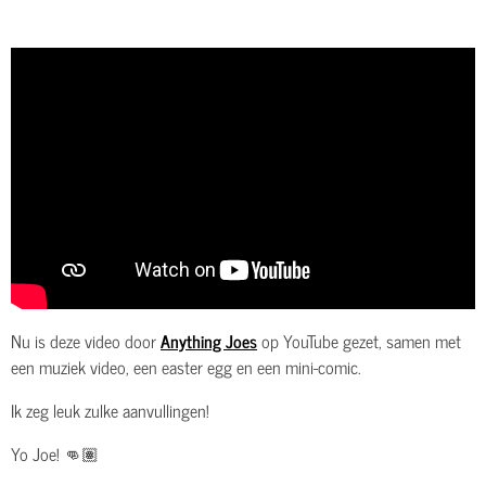
Nu is deze video door
Anything Joes
op YouTube gezet, samen met
een muziek video, een easter egg en een mini-comic.
Ik zeg leuk zulke aanvullingen!
Yo Joe! 👊🏽