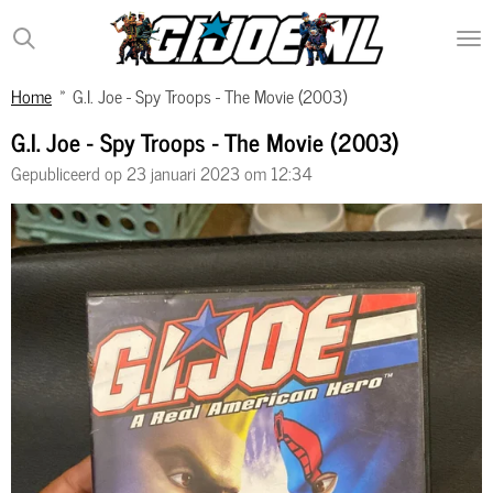
Ga
direct
naar
Home
»
G.I. Joe - Spy Troops - The Movie (2003)
de
hoofdinhoud
G.I. Joe - Spy Troops - The Movie (2003)
Gepubliceerd op 23 januari 2023 om 12:34